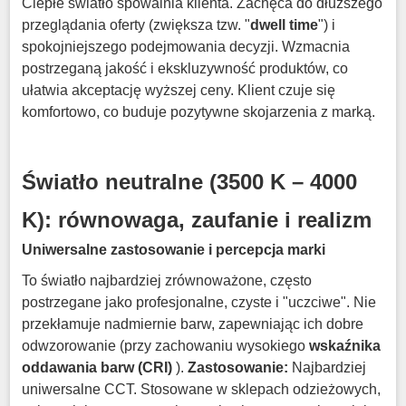
Ciepłe światło spowalnia klienta
.
Zachęca do dłuższego
przeglądania oferty (zwiększa tzw. "
dwell time
") i
spokojniejszego podejmowania decyzji
.
Wzmacnia
postrzeganą jakość i ekskluzywność produktów, co
ułatwia akceptację wyższej ceny
.
Klient czuje się
komfortowo, co buduje pozytywne skojarzenia z marką
.
Światło neutralne (3500 K – 4000
K): równowaga, zaufanie i realizm
Uniwersalne zastosowanie i percepcja marki
To światło najbardziej zrównoważone, często
postrzegane jako profesjonalne, czyste i "uczciwe"
.
Nie
przekłamuje nadmiernie barw, zapewniając ich dobre
odwzorowanie (przy zachowaniu wysokiego
wskaźnika
oddawania barw (CRI)
).
Zastosowanie:
Najbardziej
uniwersalne CCT.
Stosowane w sklepach odzieżowych,