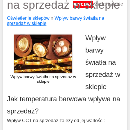
na sprzedaż w sklepie
Zadaj pytanie
cukiernia
Warszawa
Oświetlenie sklepów
»
Wpływ barwy światła na
sprzedaż w sklepie
Wpływ
barwy
światła na
sprzedaż w
Wpływ barwy światła na sprzedaż w
sklepie
sklepie
Jak temperatura barwowa wpływa na
sprzedaż?
Wpływ CCT na sprzedaż zależy od jej wartości: