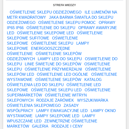
STREFA WIEDZY
OŚWIETLENIE SKLEPU ODZIEŻOWEGO
ILE LUMENÓW NA
METR KWADRATOWY
JAKA BARWA ŚWIATŁA DO SKLEPU
ODZIEŻOWEGO
OŚWIETLENIE SKLEPU POMOC
OPRAWY
IP65 IP66
OŚWIETLENIE DO SKLEPU
OPRAWY AWARYJNE
LED
OŚWIETLENIE SKLEPOWE LED
OŚWIETLENIE
SKLEPOWE SUFITOWE
OŚWIETLENIE
SKLEPOWE
OŚWIETLENIE SKLEPU
LAMPY
SKLEPOWE
ENERGOOSZCZĘDNE
OŚWIETLENIE
OŚWIETLENIE SKLEPÓW
ODZIEŻOWYCH
LAMPY LED DO SKLEPU
OSWIETLENIE DO
SKLEPU
LINIE ŚWIETLNE DO SKLEPÓW
OSWIETLENIE
SKLEPU
OŚWIETLENIE PRZYMIERZALNI
OŚWIETLENIE
SKLEPÓW LED
OŚWIETLENIE LED OGÓLNE
OŚWIETLENIE
WYSTAWOWE
OŚWIETLENIE SKLEPÓW
KATALOG
OŚWIETLENIA LED DO SKLEPU
OŚWIETLENIE LED
SKLEPOWE
OŚWIETLENIE SKLEPU LED
OŚWIETLENIE
SUPERMARKETÓW
OŚWIETLENIE WITRYN
SKLEPOWYCH
RODZAJE ŻARÓWEK
WYSZUKIWARKA
OŚWIETLENIA SKLEPOWEGO
ZASADY
WSPÓŁPRACY
LAMPY EWAKUACYJNE LED
LAMPY OKNO
WYSTAWOWE
LAMPY SKLEPOWE LED
LAMPY
WPUSZCZANE LED
ZEWNĘTRZNE OŚWIETLENIE
MARKETÓW
GALERIA
RODZAJE I CENY