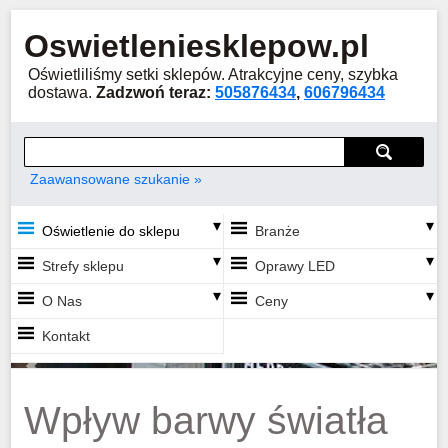
Oswietleniesklepow.pl
Oświetliliśmy setki sklepów. Atrakcyjne ceny, szybka
dostawa.
Zadzwoń teraz:
505876434
,
606796434
Wyszukiwarka
szukaj
szukaj
Zaawansowane szukanie
Oświetlenie do sklepu
Branże
Strefy sklepu
Oprawy LED
O Nas
Ceny
Kontakt
1
2
3
4
Previous
Next
Oświetlenie LED
Wpływ barwy światła
sieciowa
piekarnia /